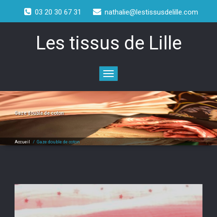
03 20 30 67 31
nathalie@lestissusdelille.com
Les tissus de Lille
Toggle
navigation
Gaze double de coton
Accueil
/
Gaze double de coton